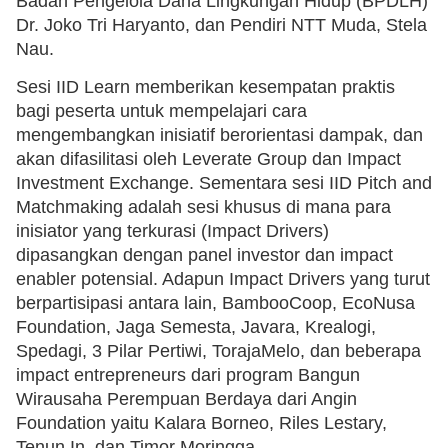
Badan Pengelola Dana Lingkungan Hidup (BPDLH)
Dr. Joko Tri Haryanto, dan Pendiri NTT Muda, Stela
Nau.
Sesi IID Learn memberikan kesempatan praktis
bagi peserta untuk mempelajari cara
mengembangkan inisiatif berorientasi dampak, dan
akan difasilitasi oleh Leverate Group dan Impact
Investment Exchange. Sementara sesi IID Pitch and
Matchmaking adalah sesi khusus di mana para
inisiator yang terkurasi (Impact Drivers)
dipasangkan dengan panel investor dan impact
enabler potensial. Adapun Impact Drivers yang turut
berpartisipasi antara lain, BambooCoop, EcoNusa
Foundation, Jaga Semesta, Javara, Krealogi,
Spedagi, 3 Pilar Pertiwi, TorajaMelo, dan beberapa
impact entrepreneurs dari program Bangun
Wirausaha Perempuan Berdaya dari Angin
Foundation yaitu Kalara Borneo, Riles Lestary,
Tenun.In, dan Timor Moringga.