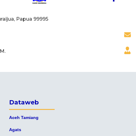
buraijua, Papua 99995
.M.
Dataweb
Aceh Tamiang
Agats