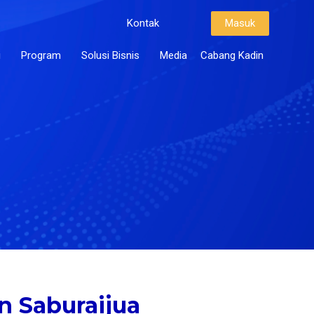
Kontak
Masuk
i
Program
Solusi Bisnis
Media
Cabang Kadin
n Saburaijua